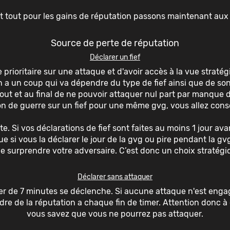
st tout pour les gains de réputation passons maintenant aux
Source de perte de réputation
Déclarer un fief
e prioritaire sur une attaque et d'avoir accès à la vue strat
n a un coup qui va dépendre du type de fief ainsi que de so
out et au final de ne pouvoir attaquer nul part par manque 
on de guerre sur un fief pour une même gvg, vous allez con
te. Si vos déclarations de fief sont faites au moins 1 jour ava
e si vous la déclarer le jour de la gvg ou pire pendant la g
 surprendre votre adversaire. C’est donc un choix stratégiq
Déclarer sans attaquer
imer de 7 minutes se déclenche. Si aucune attaque n'est eng
re de la réputation a chaque fin de timer. Attention donc à 
vous savez que vous ne pourrez pas attaquer.