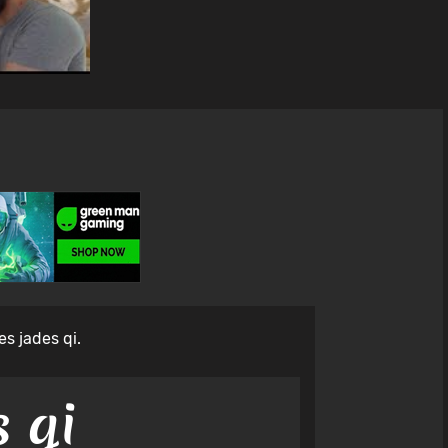
s jades qi.
s qi