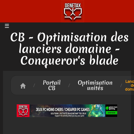
CB - Optimisation des
lanciers domaine -
Conqueror's blade
Portail
Optimisation
Lanc
/
/
/
d
CB
unités
doma