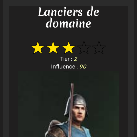
Lanciers de
domaine
Tier :
2
Influence :
90