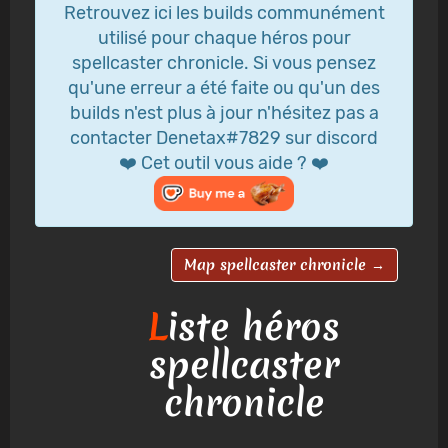
Retrouvez ici les builds communément
utilisé pour chaque héros pour
spellcaster chronicle. Si vous pensez
qu'une erreur a été faite ou qu'un des
builds n'est plus à jour n'hésitez pas a
contacter Denetax#7829 sur discord
❤️ Cet outil vous aide ? ❤️
Map spellcaster chronicle →
L
iste héros
spellcaster
chronicle