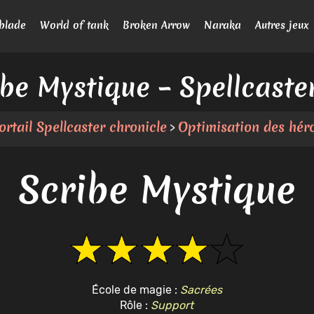
blade
World of tank
Broken Arrow
Naraka
Autres jeux
ibe Mystique – Spellcaste
ortail Spellcaster chronicle
Optimisation des hér
>
Scribe Mystique
École de magie :
Sacrées
Rôle :
Support