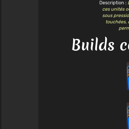
Description :
ces unités o
sous pressio
touchées, d
perm
Builds c