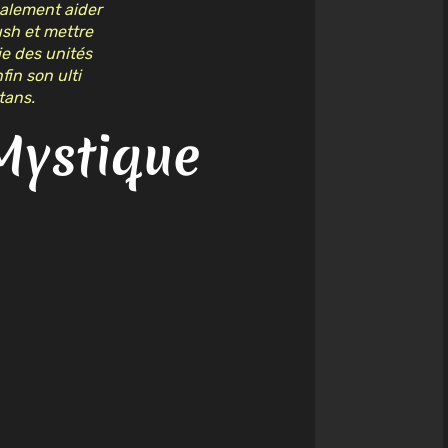
palement aider
ush et mettre
ie des unités
fin son ulti
tans.
 Mystique