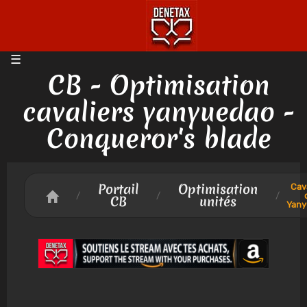
CB - Optimisation
cavaliers yanyuedao -
Conqueror's blade
Portail
Optimisation
Cava
/
/
/
CB
unités
Yany