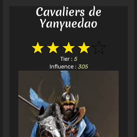
Cavaliers de
Yanyuedao
Tier :
5
Influence :
305