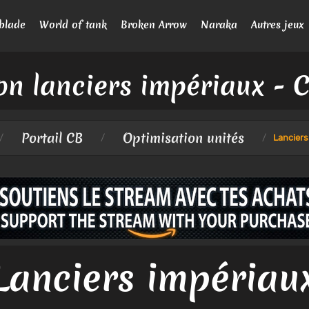
blade
World of tank
Broken Arrow
Naraka
Autres jeux
on lanciers impériaux - 
Portail CB
Optimisation unités
/
/
/
Lanciers
Lanciers impériau